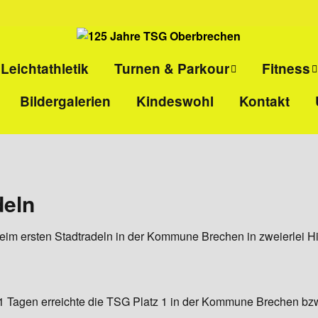
Leichtathletik
Turnen & Parkour
Fitness
Bildergalerien
Kindeswohl
Kontakt
ll
Eltern-Kind-Turnen
Kinder-
Selbstvert
l
Kinderturnen
Ladies-Ki
Parkour
Sport pro
deln
Gesundhei
beim ersten Stadtradeln in der Kommune Brechen in zweierlei Hi
HIIT
Rücken- u
Ganzkörper
21 Tagen erreichte die TSG Platz 1 in der Kommune Brechen bzw