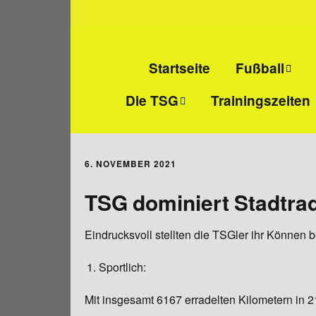
Startseite
Fußball
Die TSG
Trainingszeiten
Senioren-Fußba
Wir über uns
Junioren-Fußbal
6. NOVEMBER 2021
Abteilungs- und
Alte Herren
Jugendleiter
TSG dominiert Stadtra
Mitgliedschaft
Eindrucksvoll stellten die TSGler ihr Können 
Vereinsheim
Sportlich:
Mit insgesamt 6167 erradelten Kilometern in 
Sportanlage