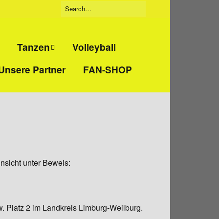
Tanzen
Volleyball
Unsere Partner
FAN-SHOP
Tanzgruppe
eidigung
„Beatbreakers“
ckboxen
Tanzgruppe
„Jumpies“
t
Tanzgruppe
„Tanzmäuse“
nsicht unter Beweis:
nd
training
. Platz 2 im Landkreis Limburg-Weilburg.