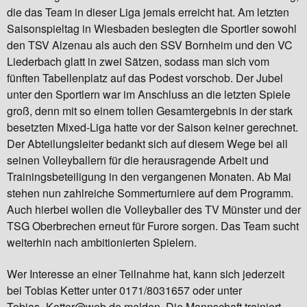
die das Team in dieser Liga jemals erreicht hat. Am letzten
Saisonspieltag in Wiesbaden besiegten die Sportler sowohl
den TSV Alzenau als auch den SSV Bornheim und den VC
Liederbach glatt in zwei Sätzen, sodass man sich vom
fünften Tabellenplatz auf das Podest vorschob. Der Jubel
unter den Sportlern war im Anschluss an die letzten Spiele
groß, denn mit so einem tollen Gesamtergebnis in der stark
besetzten Mixed-Liga hatte vor der Saison keiner gerechnet.
Der Abteilungsleiter bedankt sich auf diesem Wege bei all
seinen Volleyballern für die herausragende Arbeit und
Trainingsbeteiligung in den vergangenen Monaten. Ab Mai
stehen nun zahlreiche Sommerturniere auf dem Programm.
Auch hierbei wollen die Volleyballer des TV Münster und der
TSG Oberbrechen erneut für Furore sorgen. Das Team sucht
weiterhin nach ambitionierten Spielern.
Wer Interesse an einer Teilnahme hat, kann sich jederzeit
bei Tobias Ketter unter 0171/8031657 oder unter
Tobias_Ketter@web.de melden. Die Mannschaft trainiert