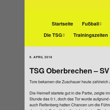
Startseite
Fußball
Die TSG
Trainingszeiten
Senioren-Fußba
Wir über uns
Junioren-Fußbal
9. APRIL 2018
Abteilungs- und
Alte Herren
Jugendleiter
TSG Oberbrechen – SV 
Mitgliedschaft
Tore bekamen die Zuschauer heute zahlreich zu
Vereinsheim
Die Heimelf startete gut in die Partie, zeigte
Stunde das 0:1, doch das Tor wurde aufgrund
Sportanlage
auch Reifenberg hatten Chancen um die Führu