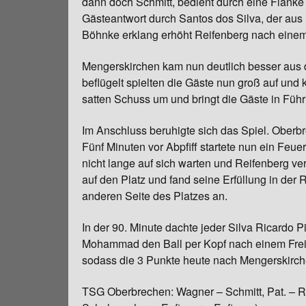
dann doch Schmitt, bedient durch eine Flanke
Gästeantwort durch Santos dos Silva, der aus
Chronik
Böhnke erklang erhöht Reifenberg nach einem 
Mengerskirchen kam nun deutlich besser aus d
beflügelt spielten die Gäste nun groß auf und 
satten Schuss um und bringt die Gäste in Füh
Im Anschluss beruhigte sich das Spiel. Oberb
Fünf Minuten vor Abpfiff startete nun ein Feue
nicht lange auf sich warten und Reifenberg v
auf den Platz und fand seine Erfüllung in der R
anderen Seite des Platzes an.
In der 90. Minute dachte jeder Silva Ricardo 
Mohammad den Ball per Kopf nach einem Freis
sodass die 3 Punkte heute nach Mengerskirc
TSG Oberbrechen: Wagner – Schmitt, Pat. – Ru