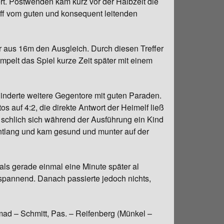
rt. Postwenden kam kurz vor der Halbzeit die
iff vom guten und konsequent leitenden
r aus 16m den Ausgleich. Durch diesen Treffer
empelt das Spiel kurze Zeit später mit einem
inderte weitere Gegentore mit guten Paraden.
s auf 4:2, die direkte Antwort der Heimelf ließ
 schlich sich während der Ausführung ein Kind
ie entlang und kam gesund und munter auf der
als gerade einmal eine Minute später al
spannend. Danach passierte jedoch nichts,
ad – Schmitt, Pas. – Reifenberg (Münkel –