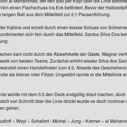
 von al Mohammad, der den Ball per Kopf über die Linie beförde
 16m einen Flachschuss ins Eck befördert. Bevor der Halbzeitpf
Gymnastik
langen Ball aus dem Mittelfeld zur 2:1 Pausenführung.
er Kabine und erzielt durch einen klasse Schuss von Schreine
kombinierten sich fein durch das Mittelfeld. Santos Silva Dos kr
rung.
rechen kam nicht durch die Abwehrkette der Gäste, Wagner verh
rwerk von beiden Teams. Zunächst erhöht wieder Silva dos Santo
erwandelt einen Handelfmeter zum 4:3. Abseits des Geschehens
olle als kleiner roter Flitzer. Ungestört rannte er die Mittellin
Pinto würde mit dem 5:3 den Deck endgültig drauf machen, doch 
toß von Schmitt über die Linie drückt wurde es doch nochmal 
hen gehen.
dloff – Weyl – Schallert –Michel – Jung – Kremer – al Mohamm