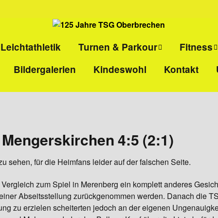
Leichtathletik
Turnen & Parkour
Fitness
Bildergalerien
Kindeswohl
Kontakt
ll
Eltern-Kind-Turnen
Kinder-
Selbstvert
l
Kinderturnen
Ladies-Ki
Parkour
Sport pro
Mengerskirchen 4:5 (2:1)
Gesundhei
 sehen, für die Heimfans leider auf der falschen Seite.
HIIT
 im Vergleich zum Spiel in Merenberg ein komplett anderes Gesic
Rücken- u
 einer Abseitsstellung zurückgenommen werden. Danach die TS
Ganzkörper
ng zu erzielen scheiterten jedoch an der eigenen Ungenauigke