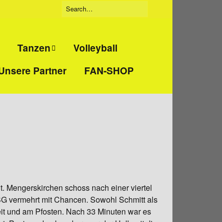
Tanzen
Volleyball
Unsere Partner
FAN-SHOP
Tanzgruppe
eidigung
„Beatbreakers“
ckboxen
Tanzgruppe
„Jumpies“
t
Tanzgruppe
„Tanzmäuse“
ht. Mengerskirchen schoss nach einer viertel
nd
G vermehrt mit Chancen. Sowohl Schmitt als
training
it und am Pfosten. Nach 33 Minuten war es