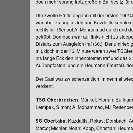
doch mehr sprang trotz großem Ballbesitz für 
Chronik
Die zweite Hälfte begann mit der ersten 100%
war aber zu unplatziert und Kazdailis konnte d
rechts im 16er auf Al Mohammad durch und der
getrübt. Dombach war auf links nicht zu stopp
Distanz zum Ausgleich traf (60.). Der umtriebi
mit, doch in der 75. Minute waren zwei TSGler
ins lange Eck den Innenpfosten traf und das 2:
Außenpfosten, und ein Heumann-Freistoß, den 
Der Gast war zwischenzeitlich immer mal wied
verdient.
: Münkel, Florian; Eufinger
TSG Oberbrechen
Leimpek, Simon; Al Mohammad, M.; Reifenberg,
: Kazdailis, Rokas; Dombach, Ad
SG Oberlahn
Marco; Michler, Noah; Kopp, Christian; Heuma