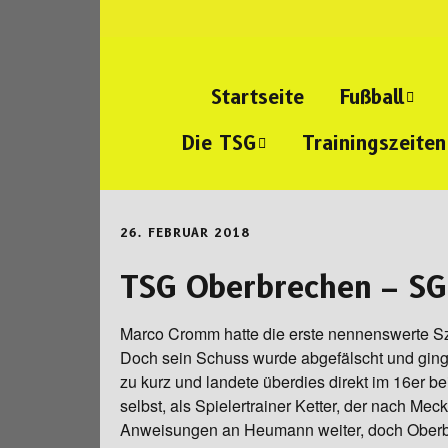
Startseite
Fußball
Die TSG
Trainingszeiten
Senioren-Fußb
Wir über uns
Junioren-Fußba
26. FEBRUAR 2018
Abteilungs- und
Alte Herren
Jugendleiter
TSG Oberbrechen – SG
Mitgliedschaft
Marco Cromm hatte die erste nennenswerte Szen
Doch sein Schuss wurde abgefälscht und ging 
Vereinsheim
zu kurz und landete überdies direkt im 16er b
selbst, als Spielertrainer Ketter, der nach M
Sportanlage
Anweisungen an Heumann weiter, doch Oberbr