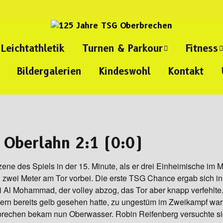
Leichtathletik
Turnen & Parkour
Fitness
Bildergalerien
Kindeswohl
Kontakt
all
Eltern-Kind-Turnen
Kinder-
Selbstvert
ll
Kinderturnen
Ladies-Ki
Parkour
Sport pro
 Oberlahn 2:1 (0:0)
Gesundhei
e des Spiels in der 15. Minute, als er drei Einheimische im Mi
HIIT
zwei Meter am Tor vorbei. Die erste TSG Chance ergab sich in 
ei Al Mohammad, der volley abzog, das Tor aber knapp verfehlte.
Rücken- u
eckern bereits gelb gesehen hatte, zu ungestüm im Zweikampf war
Ganzkörpe
echen bekam nun Oberwasser. Robin Reifenberg versuchte si