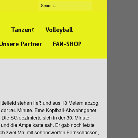
Tanzen
Volleyball
Unsere Partner
FAN-SHOP
Tanzgruppe
eidigung
„Beatbreakers“
ckboxen
Tanzgruppe
„Jumpies“
t
Tanzgruppe
„Tanzmäuse“
ttelfeld stehen ließ und aus 18 Metern abzog.
der 26. Minute. Eine Kopfball-Abwehr geriet
 Die SG dezimierte sich in der 30. Minute
nd
 und die Ampelkarte sah. Er gab noch letzte
rtraining
ch zwei Mal mit sehenswerten Fernschüssen,