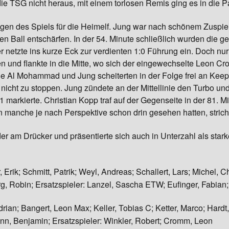
die TSG nicht heraus, mit einem torlosen Remis ging es in die 
Gymnasti
igen des Spiels für die Heimelf. Jung war nach schönem Zuspie
en Ball entschärfen. In der 54. Minute schließlich wurden die 
 netzte ins kurze Eck zur verdienten 1:0 Führung ein. Doch nu
en und flankte in die Mitte, wo sich der eingewechselte Leon 
ge Al Mohammad und Jung scheiterten in der Folge frei an Keeper
 nicht zu stoppen. Jung zündete an der Mittellinie den Turbo un
1 markierte. Christian Kopp traf auf der Gegenseite in der 81. M
manche je nach Perspektive schon drin gesehen hatten, strich 
er am Drücker und präsentierte sich auch in Unterzahl als star
, Erik; Schmitt, Patrik; Weyl, Andreas; Schallert, Lars; Michel, 
 Robin; Ersatzspieler: Lanzel, Sascha ETW; Eufinger, Fabian; S
rian; Bangert, Leon Max; Keller, Tobias C; Ketter, Marco; Hard
nn, Benjamin; Ersatzspieler: Winkler, Robert; Cromm, Leon