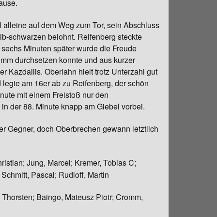
Pause.
k
l alleine auf dem Weg zum Tor, sein Abschluss
gelb-schwarzen belohnt. Reifenberg steckte
r sechs Minuten später wurde die Freude
Cromm durchsetzen konnte und aus kurzer
 Kazdailis. Oberlahn hielt trotz Unterzahl gut
d legte am 16er ab zu Reifenberg, der schön
inute mit einem Freistoß nur den
in der 88. Minute knapp am Giebel vorbei.
ker Gegner, doch Oberbrechen gewann letztlich
Christian; Jung, Marcel; Kremer, Tobias C;
chmitt, Pascal; Rudloff, Martin
t, Thorsten; Baingo, Mateusz Piotr; Cromm,