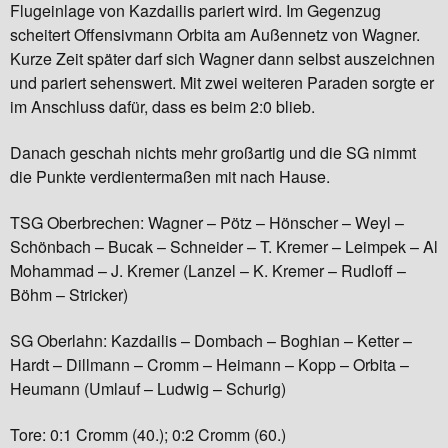
Flugeinlage von Kazdailis pariert wird. Im Gegenzug
scheitert Offensivmann Orbita am Außennetz von Wagner.
Kurze Zeit später darf sich Wagner dann selbst auszeichnen
und pariert sehenswert. Mit zwei weiteren Paraden sorgte er
im Anschluss dafür, dass es beim 2:0 blieb.
Danach geschah nichts mehr großartig und die SG nimmt
die Punkte verdientermaßen mit nach Hause.
TSG Oberbrechen: Wagner – Pötz – Hönscher – Weyl –
Schönbach – Bucak – Schneider – T. Kremer – Leimpek – Al
Mohammad – J. Kremer (Lanzel – K. Kremer – Rudloff –
Böhm – Stricker)
SG Oberlahn: Kazdailis – Dombach – Boghian – Ketter –
Hardt – Dillmann – Cromm – Heimann – Kopp – Orbita –
Heumann (Umlauf – Ludwig – Schurig)
Tore: 0:1 Cromm (40.); 0:2 Cromm (60.)