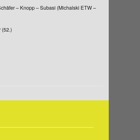
Schäfer – Knopp – Subasi (Michalski ETW –
 (52.)