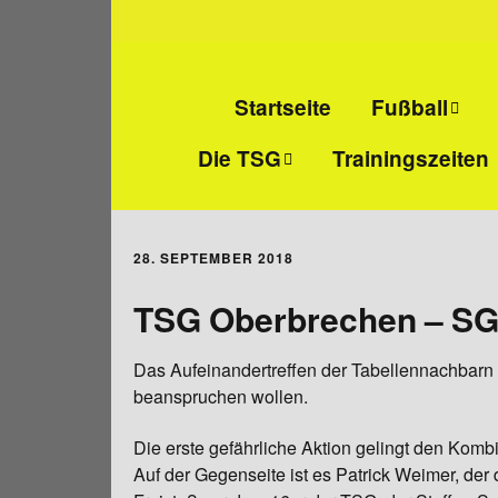
Startseite
Fußball
Die TSG
Trainingszeiten
Senioren-Fußba
Wir über uns
Junioren-Fußbal
28. SEPTEMBER 2018
Abteilungs- und
Alte Herren
Jugendleiter
TSG Oberbrechen – SG 
Mitgliedschaft
Das Aufeinandertreffen der Tabellennachbarn s
beanspruchen wollen.
Vereinsheim
Die erste gefährliche Aktion gelingt den Kom
Sportanlage
Auf der Gegenseite ist es Patrick Weimer, der