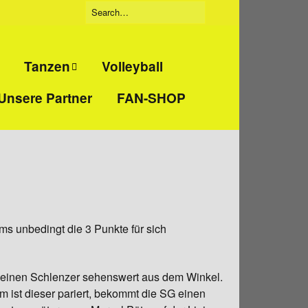
Tanzen
Volleyball
Unsere Partner
FAN-SHOP
Tanzgruppe
eidigung
„Beatbreakers“
ckboxen
Tanzgruppe
„Jumpies“
t
Tanzgruppe
„Tanzmäuse“
ms unbedingt die 3 Punkte für sich
nd
zt einen Schlenzer sehenswert aus dem Winkel.
training
m ist dieser pariert, bekommt die SG einen