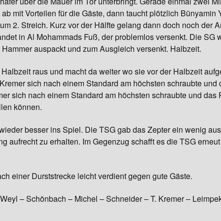
häfer über die Mauer im Tor unterbringt. Gerade einmal zwei Mi
 ab mit Vorteilen für die Gäste, dann taucht plötzlich Bünyamin Y
Gymnastik
um 2. Streich. Kurz vor der Hälfte gelang dann doch noch der
ndet in Al Mohammads Fuß, der problemlos versenkt. Die SG wa
Hammer auspackt und zum Ausgleich versenkt. Halbzeit.
 Halbzeit raus und macht da weiter wo sie vor der Halbzeit auf
 Kremer sich nach einem Standard am höchsten schraubte und 
mer sich nach einem Standard am höchsten schraubte und das 
llen können.
wieder besser ins Spiel. Die TSG gab das Zepter ein wenig au
 aufrecht zu erhalten. Im Gegenzug schafft es die TSG erneut
h einer Durststrecke leicht verdient gegen gute Gäste.
 Weyl – Schönbach – Michel – Schneider – T. Kremer – Leimp