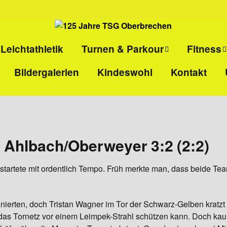
Leichtathletik
Turnen & Parkour
Fitness
Bildergalerien
Kindeswohl
Kontakt
ll
Eltern-Kind-Turnen
Kinder-
Selbstvert
l
Kinderturnen
Ladies-Ki
Parkour
Sport pro
Ahlbach/Oberweyer 3:2 (2:2)
Gesundhei
tartete mit ordentlich Tempo. Früh merkte man, dass beide Tea
HIIT
Rücken- u
binierten, doch Tristan Wagner im Tor der Schwarz-Gelben krat
Ganzkörper
 das Tornetz vor einem Leimpek-Strahl schützen kann. Doch kau