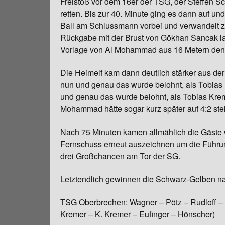
Freistoß vor dem 16er der TSG, der Steffen Sc
retten. Bis zur 40. Minute ging es dann auf und
Chronik
Ball am Schlussmann vorbei und verwandelt z
Rückgabe mit der Brust von Gökhan Sancak la
Vorlage von Al Mohammad aus 16 Metern den 
Die Heimelf kam dann deutlich stärker aus der
nun und genau das wurde belohnt, als Tobias
und genau das wurde belohnt, als Tobias Kre
Mohammad hätte sogar kurz später auf 4:2 ste
Nach 75 Minuten kamen allmählich die Gäste 
Fernschuss erneut auszeichnen um die Führung
drei Großchancen am Tor der SG.
Letztendlich gewinnen die Schwarz-Gelben nac
TSG Oberbrechen: Wagner – Pötz – Rudloff –
Kremer – K. Kremer – Eufinger – Hönscher)