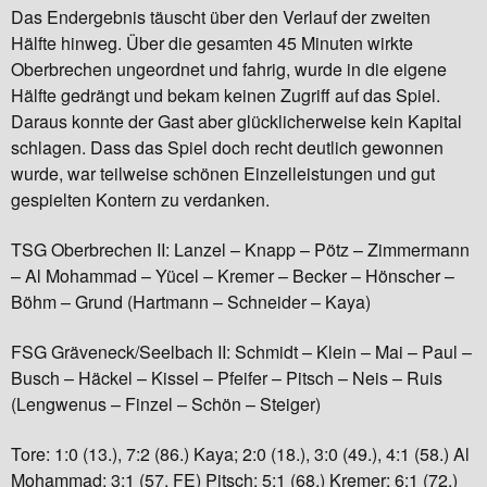
Das Endergebnis täuscht über den Verlauf der zweiten
Hälfte hinweg. Über die gesamten 45 Minuten wirkte
Oberbrechen ungeordnet und fahrig, wurde in die eigene
Hälfte gedrängt und bekam keinen Zugriff auf das Spiel.
Daraus konnte der Gast aber glücklicherweise kein Kapital
schlagen. Dass das Spiel doch recht deutlich gewonnen
wurde, war teilweise schönen Einzelleistungen und gut
gespielten Kontern zu verdanken.
TSG Oberbrechen II: Lanzel – Knapp – Pötz – Zimmermann
– Al Mohammad – Yücel – Kremer – Becker – Hönscher –
Böhm – Grund (Hartmann – Schneider – Kaya)
FSG Gräveneck/Seelbach II: Schmidt – Klein – Mai – Paul –
Busch – Häckel – Kissel – Pfeifer – Pitsch – Neis – Ruis
(Lengwenus – Finzel – Schön – Steiger)
Tore: 1:0 (13.), 7:2 (86.) Kaya; 2:0 (18.), 3:0 (49.), 4:1 (58.) Al
Mohammad; 3:1 (57. FE) Pitsch; 5:1 (68.) Kremer; 6:1 (72.)