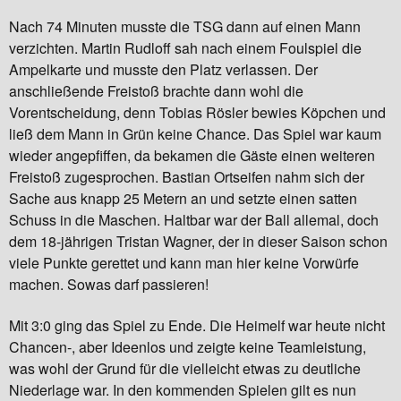
Nach 74 Minuten musste die TSG dann auf einen Mann
verzichten. Martin Rudloff sah nach einem Foulspiel die
Ampelkarte und musste den Platz verlassen. Der
anschließende Freistoß brachte dann wohl die
Vorentscheidung, denn Tobias Rösler bewies Köpchen und
ließ dem Mann in Grün keine Chance. Das Spiel war kaum
wieder angepfiffen, da bekamen die Gäste einen weiteren
Freistoß zugesprochen. Bastian Ortseifen nahm sich der
Sache aus knapp 25 Metern an und setzte einen satten
Schuss in die Maschen. Haltbar war der Ball allemal, doch
dem 18-jährigen Tristan Wagner, der in dieser Saison schon
viele Punkte gerettet und kann man hier keine Vorwürfe
machen. Sowas darf passieren!
Mit 3:0 ging das Spiel zu Ende. Die Heimelf war heute nicht
Chancen-, aber Ideenlos und zeigte keine Teamleistung,
was wohl der Grund für die vielleicht etwas zu deutliche
Niederlage war. In den kommenden Spielen gilt es nun