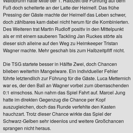
Waldbrunn hatte Mitte der 1. Halbzeit die Führung auf dem
Fuß doch scheiterte an der Latte der Heimelf. Das frühe
Pressing der Gäste machte der Heimelf das Leben schwer,
doch zählbares kam dabei nicht herum für die Kombinierten.
Des Weiteren trat Martin Rudloff positiv in den Mittelpunkt
als er mit einem sauberen Tackling Jan Ruckes störte als
dieser sich alleine auf den Weg zu Heimkeeper Tristan
Wagner machte. Mehr geschah bis zum Halbzeitpfiff nicht.
Die TSG startete besser in Hälfte Zwei, doch Chancen
blieben weiterhin Mangelware. Ein individueller Fehler
führte letztendlich zur Führung für die Gäste. Luca Metternich
war es, der den Ball an Wagner vorbei zum überraschenden
0:1 einschoss. Nun nahm das Spiel Fahrt auf. Marcel Jung
hatte im direkten Gegenzug die Chance per Kopf
auszugleichen, doch das Runde verfehlte den Kasten
hauchzart. Trotz dieser Chance wirkte das Spiel der
Schwarz-Gelben sehr ideenlos und weitere Großchancen
sprangen nicht heraus.