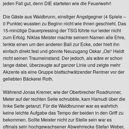
jeden Fall gut, denn DIE starteten wie die Feuerwehr!
Die Gäste aus Waldbrunn, einstiger Angstgegner (4 Spiele –
0 Punkte) wussten zu Beginn nicht wie ihnen geschieht. Das
15-minütige Dauerpressing der TSG führte nur leider nicht
zum Erfolg. Niklas Meister machte seinem Namen alle Ehre,
lenkte einen um den anderen Ball zur Ecke, oder hielt ihn
einfach direkt fest und gönnte Neuzugang Oskar „Osi“ Heldt
nicht seinen Traumeinstand. Der jedoch, als wäre er schon
lange dabei, überzeugte auf ganzer Linie und zeigte mehr
Akzente als eine Gruppe blattschwätzender Rentner vor der
geliebten Bäckerei Roth.
Während Jonas Kremer, wie der Oberbrecher Roadrunner,
Meter auf der rechten Seite schrubbte, kam Hamudi über die
linke Seite getanzt. Für die Waldbrunner war es wahrlich
keine leichte Aufgabe das Tempo der beiden in den Griff zu
bekommen. Sollte Meister nicht zur Stelle sein war es
oftmals sein hochgewachsener Abwehrrecke Stefan Weber,