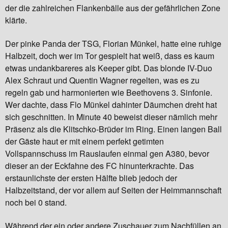
der die zahlreichen Flankenbälle aus der gefährlichen Zone
klärte.
Der pinke Panda der TSG, Florian Münkel, hatte eine ruhige
Halbzeit, doch wer im Tor gespielt hat weiß, dass es kaum
etwas undankbareres als Keeper gibt. Das blonde IV-Duo
Alex Schraut und Quentin Wagner regelten, was es zu
regeln gab und harmonierten wie Beethovens 3. Sinfonie.
Wer dachte, dass Flo Münkel dahinter Däumchen dreht hat
sich geschnitten. In Minute 40 beweist dieser nämlich mehr
Präsenz als die Klitschko-Brüder im Ring. Einen langen Ball
der Gäste haut er mit einem perfekt getimten
Vollspannschuss im Rauslaufen einmal gen A380, bevor
dieser an der Eckfahne des FC hinunterkrachte. Das
erstaunlichste der ersten Hälfte blieb jedoch der
Halbzeitstand, der vor allem auf Seiten der Heimmannschaft
noch bei 0 stand.
Während der ein oder andere Zuschauer zum Nachfüllen an