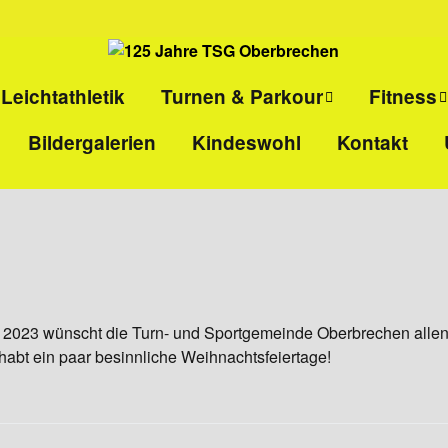
Leichtathletik
Turnen & Parkour
Fitness
Bildergalerien
Kindeswohl
Kontakt
ll
Eltern-Kind-Turnen
Kinder-
Selbstvert
l
Kinderturnen
Ladies-Ki
Parkour
Sport pro
Gesundhei
r 2023 wünscht die Turn- und Sportgemeinde Oberbrechen allen
HIIT
 habt ein paar besinnliche Weihnachtsfeiertage!
Rücken- u
Ganzkörper