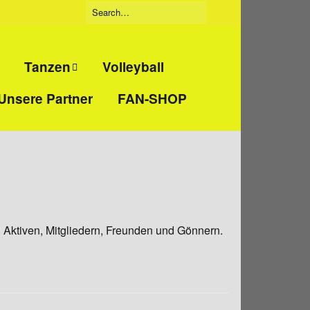
Tanzen
Volleyball
Unsere Partner
FAN-SHOP
Tanzgruppe
eidigung
„Beatbreakers“
ckboxen
Tanzgruppe
„Jumpies“
t
Tanzgruppe
„Tanzmäuse“
 Aktiven, Mitgliedern, Freunden und Gönnern.
nd
training