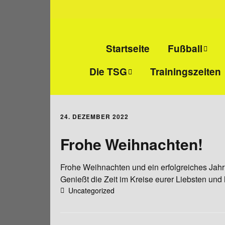
Startseite
Fußball
Die TSG
Trainingszeiten
Senioren-Fußba
Wir über uns
Junioren-Fußbal
24. DEZEMBER 2022
Abteilungs- und
Alte Herren
Jugendleiter
Frohe Weihnachten!
Mitgliedschaft
Frohe Weihnachten und ein erfolgreiches Jah
Genießt die Zeit im Kreise eurer Liebsten und
Vereinsheim
Uncategorized
Sportanlage