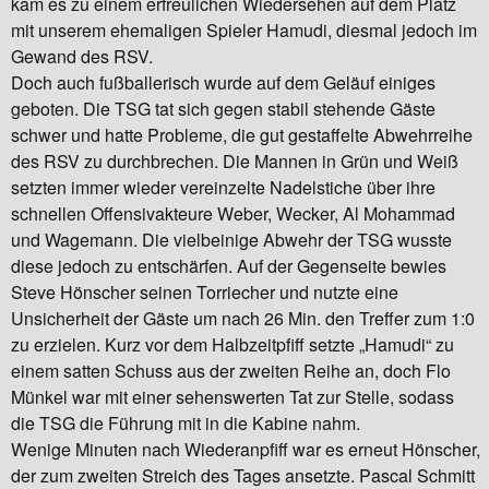
kam es zu einem erfreulichen Wiedersehen auf dem Platz
mit unserem ehemaligen Spieler Hamudi, diesmal jedoch im
Gewand des RSV.
Doch auch fußballerisch wurde auf dem Geläuf einiges
geboten. Die TSG tat sich gegen stabil stehende Gäste
schwer und hatte Probleme, die gut gestaffelte Abwehrreihe
des RSV zu durchbrechen. Die Mannen in Grün und Weiß
setzten immer wieder vereinzelte Nadelstiche über ihre
schnellen Offensivakteure Weber, Wecker, Al Mohammad
und Wagemann. Die vielbeinige Abwehr der TSG wusste
diese jedoch zu entschärfen. Auf der Gegenseite bewies
Steve Hönscher seinen Torriecher und nutzte eine
Unsicherheit der Gäste um nach 26 Min. den Treffer zum 1:0
zu erzielen. Kurz vor dem Halbzeitpfiff setzte „Hamudi“ zu
einem satten Schuss aus der zweiten Reihe an, doch Flo
Münkel war mit einer sehenswerten Tat zur Stelle, sodass
die TSG die Führung mit in die Kabine nahm.
Wenige Minuten nach Wiederanpfiff war es erneut Hönscher,
der zum zweiten Streich des Tages ansetzte. Pascal Schmitt