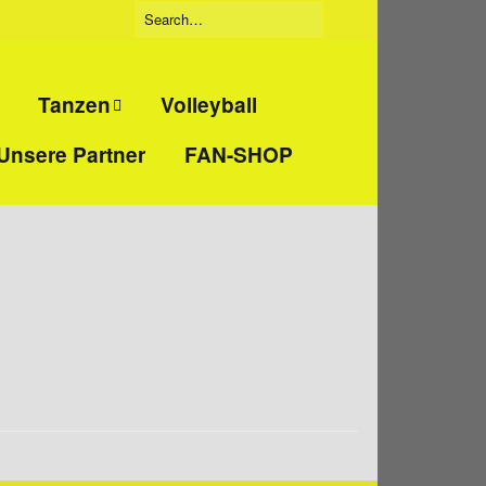
Tanzen
Volleyball
Unsere Partner
FAN-SHOP
Tanzgruppe
eidigung
„Beatbreakers“
ckboxen
Tanzgruppe
„Jumpies“
t
Tanzgruppe
„Tanzmäuse“
nd
training