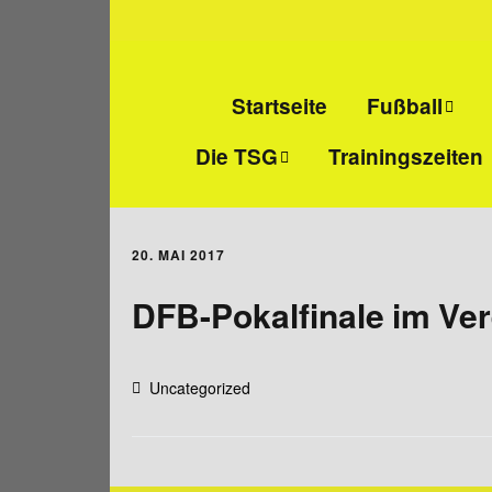
Startseite
Fußball
Die TSG
Trainingszeiten
Senioren-Fußba
Wir über uns
Junioren-Fußbal
20. MAI 2017
Abteilungs- und
Alte Herren
Jugendleiter
DFB-Pokalfinale im Ve
Mitgliedschaft
Uncategorized
Vereinsheim
Sportanlage