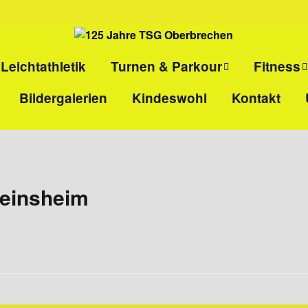
Leichtathletik
Turnen & Parkour
Fitness
Bildergalerien
Kindeswohl
Kontakt
ll
Eltern-Kind-Turnen
Kinder-
Selbstvert
l
Kinderturnen
Ladies-Ki
Parkour
Sport pro
reinsheim
Gesundhei
HIIT
Rücken- u
Ganzkörper