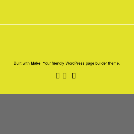
Gymnastik
Built with
Make
. Your friendly WordPress page builder theme.