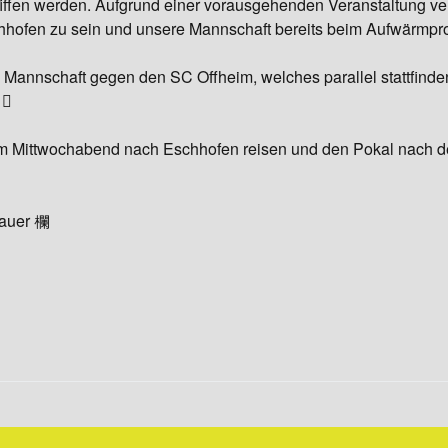
fiffen werden. Aufgrund einer vorausgehenden Veranstaltung ver
chhofen zu sein und unsere Mannschaft bereits beim Aufwärmpr
Gymnastik
 Mannschaft gegen den SC Offheim, welches parallel stattfinden
 
 Mittwochabend nach Eschhofen reisen und den Pokal nach de
hauer 欄