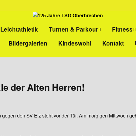
Leichtathletik
Turnen & Parkour
Fitness
Bildergalerien
Kindeswohl
Kontakt
ll
Eltern-Kind-Turnen
Kinder-
Selbstvert
l
Kinderturnen
Ladies-Ki
Parkour
Sport pro
le der Alten Herren!
Gesundhei
HIIT
ren gegen den SV Elz steht vor der Tür. Am morgigen Mittwoch 
Rücken- u
Ganzkörper