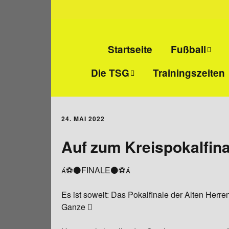
Startseite
Fußball
Die TSG
Trainingszeiten
Senioren-Fußba
Wir über uns
Junioren-Fußbal
24. MAI 2022
Abteilungs- und
Alte Herren
Jugendleiter
Auf zum Kreispokalfina
Mitgliedschaft
⚽⚫FINALE⚫⚽
Vereinsheim
Es ist soweit: Das Pokalfinale der Alten Her
Ganze 
Sportanlage