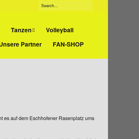
Tanzen
Volleyball
Unsere Partner
FAN-SHOP
Tanzgruppe
eidigung
„Beatbreakers“
ckboxen
Tanzgruppe
„Jumpies“
t
Tanzgruppe
„Tanzmäuse“
geht es auf dem Eschhofener Rasenplatz ums
nd
training