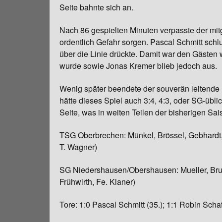
Seite bahnte sich an.
Nach 86 gespielten Minuten verpasste der mitg
ordentlich Gefahr sorgen. Pascal Schmitt schl
über die Linie drückte. Damit war den Gästen
wurde sowie Jonas Kremer blieb jedoch aus.
Wenig später beendete der souverän leitende U
hätte dieses Spiel auch 3:4, 4:3, oder SG-übl
Seite, was in weiten Teilen der bisherigen Sai
TSG Oberbrechen: Münkel, Brössel, Gebhardt, S
T. Wagner)
SG Niedershausen/Obershausen: Mueller, Bruns
Frühwirth, Fe. Klaner)
Tore: 1:0 Pascal Schmitt (35.); 1:1 Robin Schaf