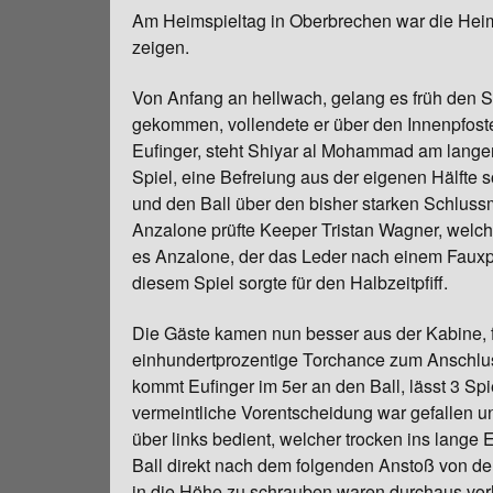
Am Heimspieltag in Oberbrechen war die Heimbe
Chronik
zeigen.
Von Anfang an hellwach, gelang es früh den Sch
gekommen, vollendete er über den Innenpfost
Eufinger, steht Shiyar al Mohammad am langen
Spiel, eine Befreiung aus der eigenen Hälfte s
und den Ball über den bisher starken Schluss
Anzalone prüfte Keeper Tristan Wagner, welche
es Anzalone, der das Leder nach einem Fauxpa
diesem Spiel sorgte für den Halbzeitpfiff.
Die Gäste kamen nun besser aus der Kabine, 
einhundertprozentige Torchance zum Anschlusst
kommt Eufinger im 5er an den Ball, lässt 3 Sp
vermeintliche Vorentscheidung war gefallen u
über links bedient, welcher trocken ins lange
Ball direkt nach dem folgenden Anstoß von de
in die Höhe zu schrauben waren durchaus vor