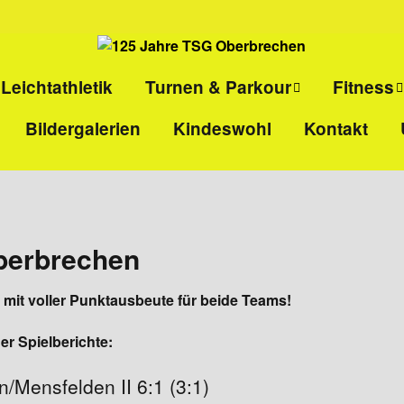
Leichtathletik
Turnen & Parkour
Fitness
Bildergalerien
Kindeswohl
Kontakt
ll
Eltern-Kind-Turnen
Kinder-
Selbstvert
l
Kinderturnen
Ladies-Ki
Parkour
Sport pro
berbrechen
Gesundhei
g mit voller Punktausbeute für beide Teams!
HIIT
er Spielberichte:
Rücken- u
Ganzkörper
/Mensfelden II 6:1 (3:1)