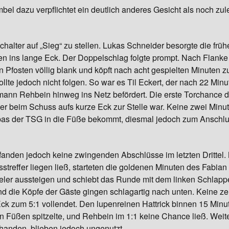
l dazu verpflichtet ein deutlich anderes Gesicht als noch zul
Gymnastik
alter auf „Sieg“ zu stellen. Lukas Schneider besorgte die früh
en ins lange Eck. Der Doppelschlag folgte prompt. Nach Flank
 Pfosten völlig blank und köpft nach acht gespielten Minuten 
ollte jedoch nicht folgen. So war es Til Eckert, der nach 22 Mi
mann Rehbein hinweg ins Netz befördert. Die erste Torchance de
r beim Schuss aufs kurze Eck zur Stelle war. Keine zwei Minute
s der TSG in die Füße bekommt, diesmal jedoch zum Anschluss 
fanden jedoch keine zwingenden Abschlüsse im letzten Drittel.
reffer liegen ließ, starteten die goldenen Minuten des Fabian 
ieler aussteigen und schiebt das Runde mit dem linken Schlapp
nd die Köpfe der Gäste gingen schlagartig nach unten. Keine z
 Eck zum 5:1 vollendet. Den lupenreinen Hattrick binnen 15 Minu
n Füßen spitzelte, und Rehbein im 1:1 keine Chance ließ. Wei
handen, blieben jedoch ungenutzt.