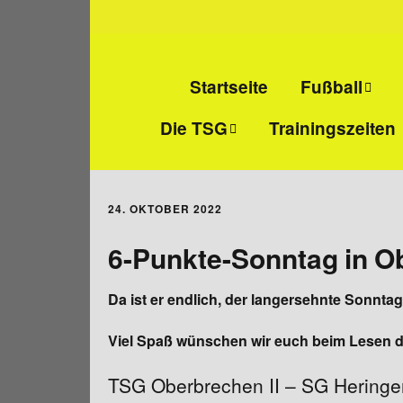
Startseite
Fußball
Die TSG
Trainingszeiten
Senioren-Fußba
Wir über uns
Junioren-Fußbal
24. OKTOBER 2022
Abteilungs- und
Alte Herren
Jugendleiter
6-Punkte-Sonntag in O
Mitgliedschaft
Da ist er endlich, der langersehnte Sonnta
Vereinsheim
Viel Spaß wünschen wir euch beim Lesen d
TSG Oberbrechen II – SG Heringen
Sportanlage