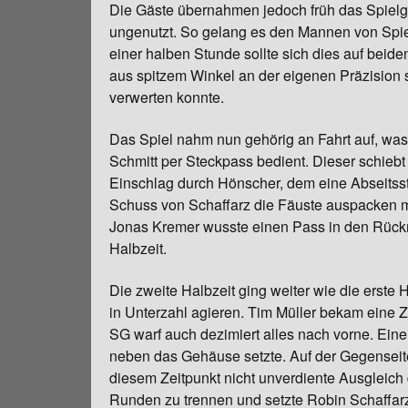
Die Gäste übernahmen jedoch früh das Spielg
ungenutzt. So gelang es den Mannen von Spiele
einer halben Stunde sollte sich dies auf beide
aus spitzem Winkel an der eigenen Präzision s
verwerten konnte.
Das Spiel nahm nun gehörig an Fahrt auf, was 
Schmitt per Steckpass bedient. Dieser schiebt 
Einschlag durch Hönscher, dem eine Abseitsst
Schuss von Schaffarz die Fäuste auspacken m
Jonas Kremer wusste einen Pass in den Rückrau
Halbzeit.
Die zweite Halbzeit ging weiter wie die erste
in Unterzahl agieren. Tim Müller bekam eine Z
SG warf auch dezimiert alles nach vorne. Eine 
neben das Gehäuse setzte. Auf der Gegenseit
diesem Zeitpunkt nicht unverdiente Ausgleich
Runden zu trennen und setzte Robin Schaffarz