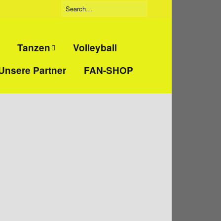
Tanzen
Volleyball
Unsere Partner
FAN-SHOP
Tanzgruppe
eidigung
„Beatbreakers“
ckboxen
Tanzgruppe
„Jumpies“
t
Tanzgruppe
„Tanzmäuse“
nd
training