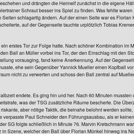
eschehen und drängten die Heimelf zunächst in die eigene Hälf
rtrainer Schraut besser ins Spiel zu finden. Was fehlte waren 
n Seiten schlagartig ändern. Auf der einen Seite war es Floria
cheiterte, auf der Gegenseite tauchte urplötzlich Tobias Kremer
ein erstes Tor zur Folge hatte. Nach schöner Kombination im Mit
den Ball an Müller vorbei ins Tor, der den Einschlag mit den St
ellung vorausging, fand keine Anerkennung. Auf der Gegenseite
usste, ehe sein Gegenüber Yannick Mueller einen Kopfball von
m nicht zu verwerten und schoss den Ball zentral auf Mueller.
 Halbzeit endete. Es ging hin und her. Nach 60 Minuten mussten
eitstrafe, was der TSG zusätzliche Räume bescherte. Die Überz
riskante, aber nötige Taktik, die beinahe belohnt werden sollte,
e verpasste Paul Schneider den Führungsausbau, als er keinen
 der SG folgte schließlich in Minute 76. Marvin Kretschmann wa
 in Szene, welcher den Ball über Florian Münkel hinweg ins Net