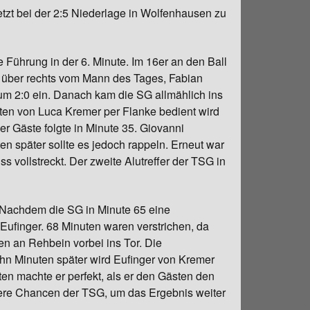
etzt bei der 2:5 Niederlage in Wolfenhausen zu
e Führung in der 6. Minute. Im 16er an den Ball
e über rechts vom Mann des Tages, Fabian
zum 2:0 ein. Danach kam die SG allmählich ins
nuten von Luca Kremer per Flanke bedient wird
r Gäste folgte in Minute 35. Giovanni
n später sollte es jedoch rappeln. Erneut war
vollstreckt. Der zweite Alutreffer der TSG in
 Nachdem die SG in Minute 65 eine
Eufinger. 68 Minuten waren verstrichen, da
en an Rehbein vorbei ins Tor. Die
ehn Minuten später wird Eufinger von Kremer
ten machte er perfekt, als er den Gästen den
tere Chancen der TSG, um das Ergebnis weiter