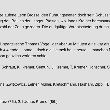
elaufene Leon Brössel den Führungstreffer, doch sein Schuss wu
ug den Ball an den langen Pfosten, wo Jonas Kremer bereitstand
 wohl der Zahn gezogen. Die endgültige Vorentscheidung durch 
nparteiische Thomas Vogel, der über 90 Minuten eine klar ersich
ich 4:4 enden können, doch die Heimelf hatte heute in manchen P
son gänzlich verloren schien.
chraut, K. Kremer, Sentürk, J. Kremer, T. Kremer, Hönscher, S
, Zwitkowics, Leiner, Müller, Kretschmann, Hashani, Zipp, Fl.
farz (76.); 2:1 Jonas Kremer (86.)