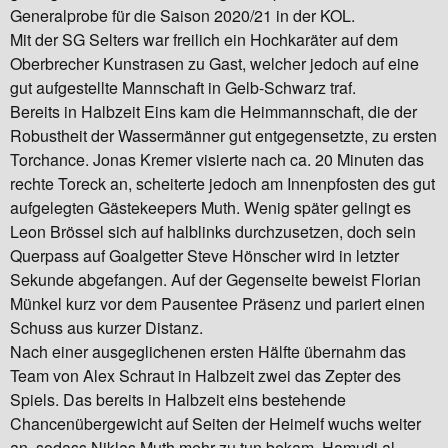
Generalprobe für die Saison 2020/21 in der KOL.
Mit der SG Selters war freilich ein Hochkaräter auf dem
Oberbrecher Kunstrasen zu Gast, welcher jedoch auf eine
gut aufgestellte Mannschaft in Gelb-Schwarz traf.
Bereits in Halbzeit Eins kam die Heimmannschaft, die der
Robustheit der Wassermänner gut entgegensetzte, zu ersten
Torchance. Jonas Kremer visierte nach ca. 20 Minuten das
rechte Toreck an, scheiterte jedoch am Innenpfosten des gut
aufgelegten Gästekeepers Muth. Wenig später gelingt es
Leon Brössel sich auf halblinks durchzusetzen, doch sein
Querpass auf Goalgetter Steve Hönscher wird in letzter
Sekunde abgefangen. Auf der Gegenseite beweist Florian
Münkel kurz vor dem Pausentee Präsenz und pariert einen
Schuss aus kurzer Distanz.
Nach einer ausgeglichenen ersten Hälfte übernahm das
Team von Alex Schraut in Halbzeit zwei das Zepter des
Spiels. Das bereits in Halbzeit eins bestehende
Chancenübergewicht auf Seiten der Heimelf wuchs weiter
an, sodass Niklas Muth mehr zu tun bekam. Hamudi al